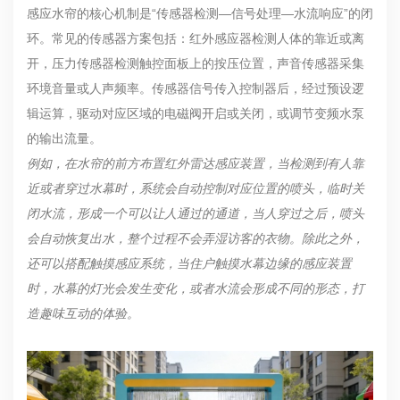
感应水帘的核心机制是“传感器检测—信号处理—水流响应”的闭
环。常见的传感器方案包括：红外感应器检测人体的靠近或离
开，压力传感器检测触控面板上的按压位置，声音传感器采集
环境音量或人声频率。传感器信号传入控制器后，经过预设逻
辑运算，驱动对应区域的电磁阀开启或关闭，或调节变频水泵
的输出流量。
例如，在水帘的前方布置红外雷达感应装置，当检测到有人靠
近或者穿过水幕时，系统会自动控制对应位置的喷头，临时关
闭水流，形成一个可以让人通过的通道，当人穿过之后，喷头
会自动恢复出水，整个过程不会弄湿访客的衣物。除此之外，
还可以搭配触摸感应系统，当住户触摸水幕边缘的感应装置
时，水幕的灯光会发生变化，或者水流会形成不同的形态，打
造趣味互动的体验。