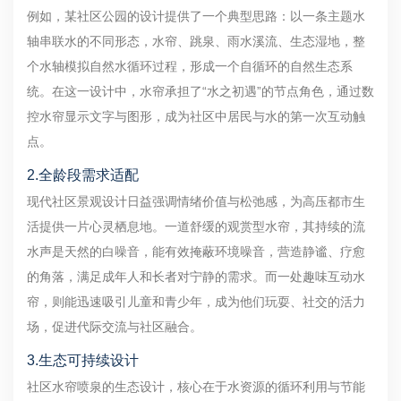
例如，某社区公园的设计提供了一个典型思路：以一条主题水
轴串联水的不同形态，水帘、跳泉、雨水溪流、生态湿地，整
个水轴模拟自然水循环过程，形成一个自循环的自然生态系
统。在这一设计中，水帘承担了“水之初遇”的节点角色，通过数
控水帘显示文字与图形，成为社区中居民与水的第一次互动触
点。
2.全龄段需求适配
现代社区景观设计日益强调情绪价值与松弛感，为高压都市生
活提供一片心灵栖息地。一道舒缓的观赏型水帘，其持续的流
水声是天然的白噪音，能有效掩蔽环境噪音，营造静谧、疗愈
的角落，满足成年人和长者对宁静的需求。而一处趣味互动水
帘，则能迅速吸引儿童和青少年，成为他们玩耍、社交的活力
场，促进代际交流与社区融合。
3.生态可持续设计
社区水帘喷泉的生态设计，核心在于水资源的循环利用与节能